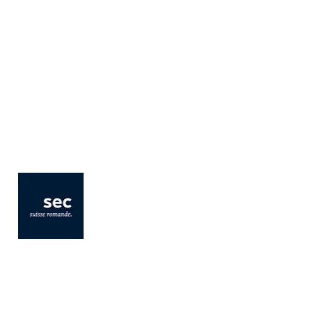
Association romande des
employés de commerce